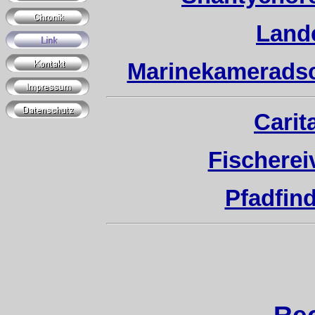
Land
Marinekameradsc
Carit
Fischerei
Pfadfin