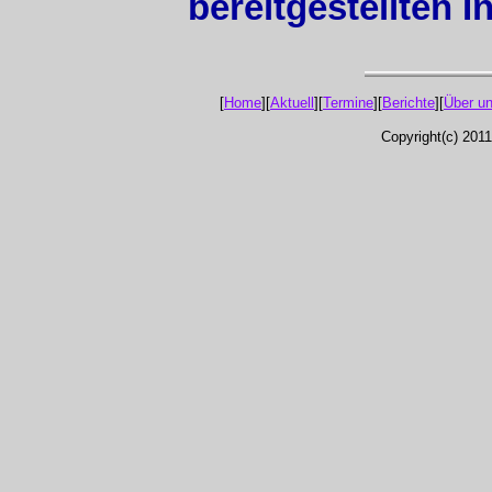
bereitgestellten 
[
Home
][
Aktuell
][
Termine
][
Berichte
][
Über u
Copyright(c) 201