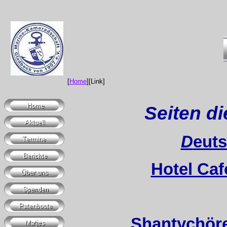
[
Home
][Link]
Seiten di
D
euts
Hotel Ca
Shantychör